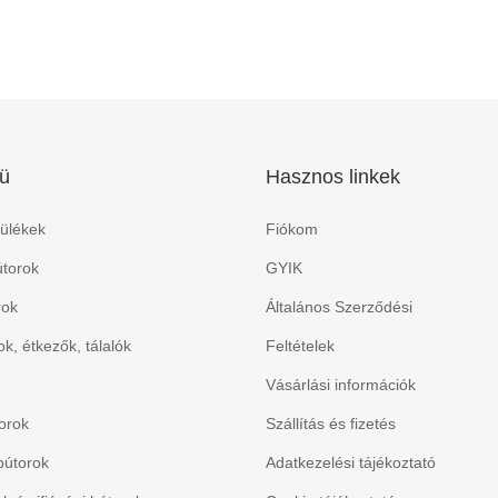
ü
Hasznos linkek
ülékek
Fiókom
torok
GYIK
rok
Általános Szerződési
k, étkezők, tálalók
Feltételek
Vásárlási információk
orok
Szállítás és fizetés
bútorok
Adatkezelési tájékoztató