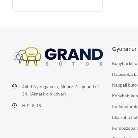
Gyorsmen
Konyhai kész
Hálószoba bú
Nappali búto
4400 Nyíregyháza, Móricz Zsigmond út
24. (Almatároló udvar)
Konyhabútoro
H-P: 8-16
Irodabútorok
Előszoba bút
Fürdőszoba 