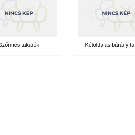
Szőrmés takarók
Kétoldalas bárány t