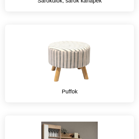
Sarokülők, sarok kanapék
Puffok