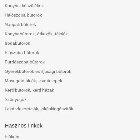
Konyhai készülékek
Hálószoba bútorok
Nappali bútorok
Konyhabútorok, étkezők, tálalók
Irodabútorok
Előszoba bútorok
Fürdőszoba bútorok
Gyerekbútorok és ifjúsági bútorok
Mosogatótálcák, csaptelepek
Kerti bútorok, kerti házak
Szőnyegek
Lakásdekorációk, lakáskiegészítők
Hasznos linkek
Fiókom