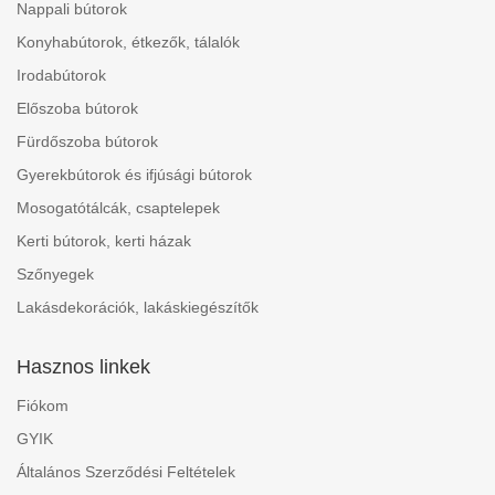
Nappali bútorok
Konyhabútorok, étkezők, tálalók
Irodabútorok
Előszoba bútorok
Fürdőszoba bútorok
Gyerekbútorok és ifjúsági bútorok
Mosogatótálcák, csaptelepek
Kerti bútorok, kerti házak
Szőnyegek
Lakásdekorációk, lakáskiegészítők
Hasznos linkek
Fiókom
GYIK
Általános Szerződési Feltételek