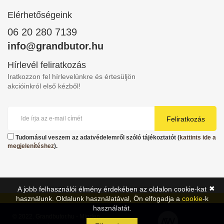
Elérhetőségeink
06 20 280 7139
info@grandbutor.hu
Hírlevél feliratkozás
Iratkozzon fel hírlevelünkre és értesüljön
akcióinkról első kézből!
Feliratkozás
Tudomásul veszem az adatvédelemről szóló tájékoztatót (
kattints ide a
megjelenítéshez
).
✖
A jobb felhasználói élmény érdekében az oldalon cookie-kat
használunk. Oldalunk használatával, Ön elfogadja a
cookie
-k
használatát.
© 2022. Grandbutor.hu - Minden