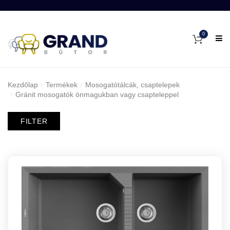
0
Kezdőlap
Termékek
Mosogatótálcák, csaptelepek
Gránit mosogatók önmagukban vagy csapteleppel
FILTER