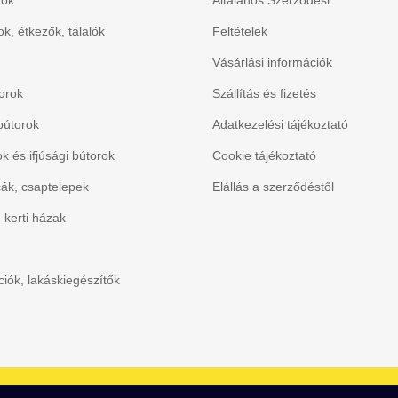
rok
Általános Szerződési
k, étkezők, tálalók
Feltételek
Vásárlási információk
orok
Szállítás és fizetés
bútorok
Adatkezelési tájékoztató
 és ifjúsági bútorok
Cookie tájékoztató
ák, csaptelepek
Elállás a szerződéstől
, kerti házak
iók, lakáskiegészítők