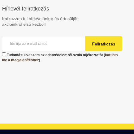
Hírlevél feliratkozás
Iratkozzon fel hírlevelünkre és értesüljön
akcióinkról első kézből!
Feliratkozás
Tudomásul veszem az adatvédelemről szóló tájékoztatót (
kattints
ide a megjelenítéshez
).