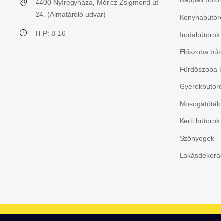
Nappali búto
4400 Nyíregyháza, Móricz Zsigmond út
24. (Almatároló udvar)
Konyhabútoro
H-P: 8-16
Irodabútorok
Előszoba bút
Fürdőszoba 
Gyerekbútorok
Mosogatótálc
Kerti bútorok
Szőnyegek
Lakásdekorác