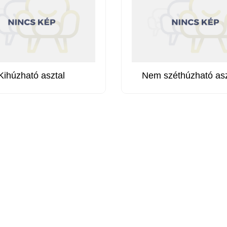
Kihúzható asztal
Nem széthúzható asz