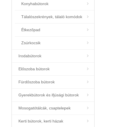
Konyhabútorok
Tálalószekrények, tálaló komódok
Étkezőpad
Zsúrkocsik
Irodabútorok
Előszoba bútorok
Fürdőszoba bútorok
Gyerekbútorok és ifjúsági bútorok
Mosogatótálcák, csaptelepek
Kerti bútorok, kerti házak