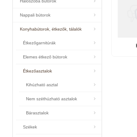
Hálószoba bútorok
Nappali bútorok
Konyhabútorok, étkezők, tálalók
Étkezőgarnitúrák
Elemes étkező bútorok
Étkezőasztalok
Kihúzható asztal
Nem széthúzható asztalok
Bárasztalok
Székek