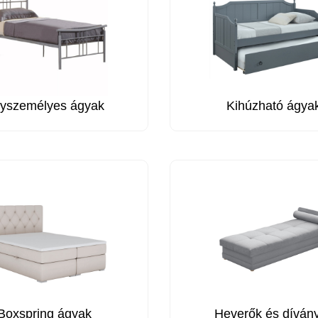
yszemélyes ágyak
Kihúzható ágya
Boxspring ágyak
Heverők és díván