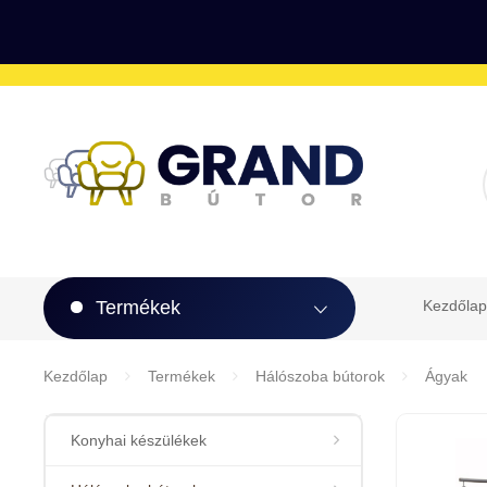
Termékek
Kezdőlap
Kezdőlap
Termékek
Hálószoba bútorok
Ágyak
Konyhai készülékek