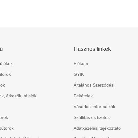
ü
Hasznos linkek
ülékek
Fiókom
torok
GYIK
rok
Általános Szerződési
k, étkezők, tálalók
Feltételek
Vásárlási információk
orok
Szállítás és fizetés
bútorok
Adatkezelési tájékoztató