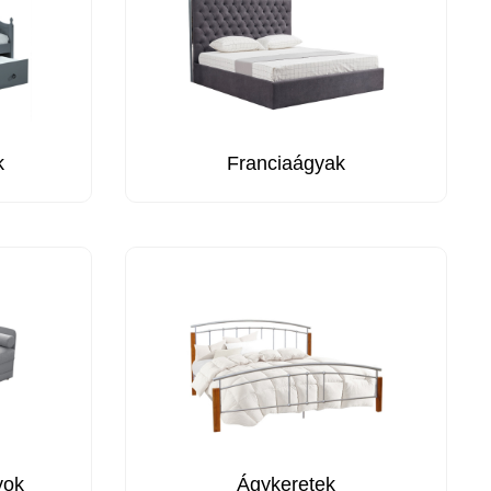
k
Franciaágyak
yok
Ágykeretek