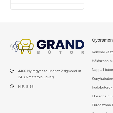
Gyorsmen
Konyhai kész
Hálószoba bú
Nappali búto
4400 Nyíregyháza, Móricz Zsigmond út
24. (Almatároló udvar)
Konyhabútoro
H-P: 8-16
Irodabútorok
Előszoba bút
Fürdőszoba 